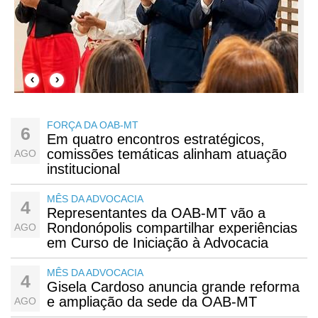
‹
›
FORÇA DA OAB-MT
6
Em quatro encontros estratégicos,
comissões temáticas alinham atuação
AGO
institucional
MÊS DA ADVOCACIA
4
Representantes da OAB-MT vão a
Rondonópolis compartilhar experiências
AGO
em Curso de Iniciação à Advocacia
MÊS DA ADVOCACIA
4
Gisela Cardoso anuncia grande reforma
e ampliação da sede da OAB-MT
AGO