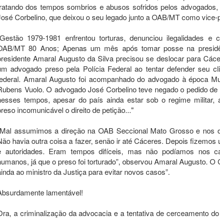
tratando dos tempos sombrios e abusos sofridos pelos advogados,
José Corbelino, que deixou o seu legado junto a OAB/MT como vice-
“Gestão 1979-1981 enfrentou torturas, denunciou ilegalidades e c
OAB/MT 80 Anos; Apenas um mês após tomar posse na presidê
presidente Amaral Augusto da Silva precisou se deslocar para Cáce
um advogado preso pela Polícia Federal ao tentar defender seu cli
federal. Amaral Augusto foi acompanhado do advogado à época Mun
Rubens Vuolo. O advogado José Corbelino teve negado o pedido de ve
nesses tempos, apesar do país ainda estar sob o regime militar, 
preso incomunicável o direito de petição..."
“Mal assumimos a direção na OAB Seccional Mato Grosso e nos d
Não havia outra coisa a fazer, senão ir até Cáceres. Depois fizemo
e autoridades. Eram tempos difíceis, mas não podíamos nos cal
humanos, já que o preso foi torturado”, observou Amaral Augusto. O
ainda ao ministro da Justiça para evitar novos casos”.
Absurdamente lamentável!
Ora, a criminalização da advocacia e a tentativa de cerceamento do e