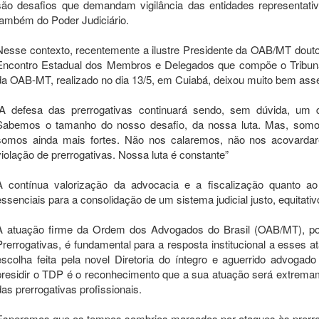
são desafios que demandam vigilância das entidades representat
também do Poder Judiciário.
Nesse contexto, recentemente a ilustre Presidente da OAB/MT douto
Encontro Estadual dos Membros e Delegados que compõe o Tribuna
da OAB-MT, realizado no dia 13/5, em Cuiabá, deixou muito bem
“A defesa das prerrogativas continuará sendo, sem dúvida, um 
Sabemos o tamanho do nosso desafio, da nossa luta. Mas, somos
somos ainda mais fortes. Não nos calaremos, não nos acovarda
violação de prerrogativas. Nossa luta é constante”
A contínua valorização da advocacia e a fiscalização quanto a
essenciais para a consolidação de um sistema judicial justo, equitat
A atuação firme da Ordem dos Advogados do Brasil (OAB/MT), po
Prerrogativas, é fundamental para a resposta institucional a esses a
escolha feita pela novel Diretoria do íntegro e aguerrido advogad
presidir o TDP é o reconhecimento que a sua atuação será extremam
das prerrogativas profissionais.
Esperamos que os tempos sombrios marcados por ataques às prerro