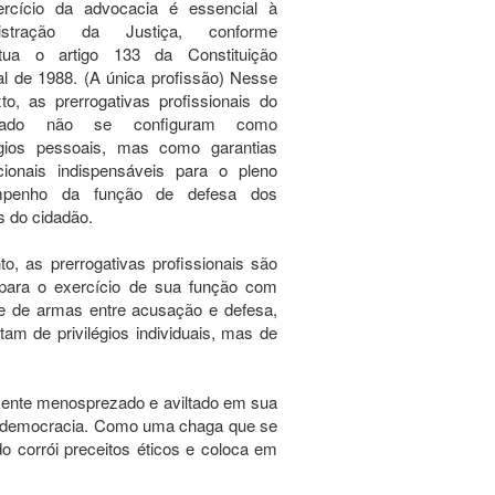
rcício da advocacia é essencial à
nistração da Justiça, conforme
itua o artigo 133 da Constituição
l de 1988. (A única profissão) Nesse
to, as prerrogativas profissionais do
gado não se configuram como
légios pessoais, mas como garantias
ucionais indispensáveis para o pleno
mpenho da função de defesa dos
os do cidadão.
to, as prerrogativas profissionais são
para o exercício de sua função com
ade de armas entre acusação e defesa,
tam de privilégios individuais, mas de
ente menosprezado e aviltado em sua
a democracia. Como uma chaga que se
o corrói preceitos éticos e coloca em