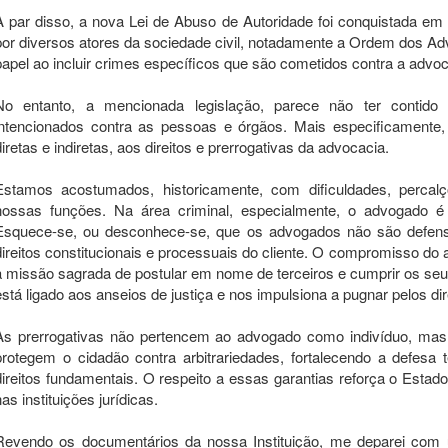
A par disso, a nova Lei de Abuso de Autoridade foi conquistada 
por diversos atores da sociedade civil, notadamente a Ordem dos Ad
papel ao incluir crimes específicos que são cometidos contra a advoc
No entanto, a mencionada legislação, parece não ter contido
intencionados contra as pessoas e órgãos. Mais especificamente,
diretas e indiretas, aos direitos e prerrogativas da advocacia.
Estamos acostumados, historicamente, com dificuldades, perca
nossas funções. Na área criminal, especialmente, o advogado é 
Esquece-se, ou desconhece-se, que os advogados não são defens
direitos constitucionais e processuais do cliente. O compromisso d
a missão sagrada de postular em nome de terceiros e cumprir os se
está ligado aos anseios de justiça e nos impulsiona a pugnar pelos di
As prerrogativas não pertencem ao advogado como indivíduo, mas 
protegem o cidadão contra arbitrariedades, fortalecendo a defesa 
direitos fundamentais. O respeito a essas garantias reforça o Estad
nas instituições jurídicas.
Revendo os documentários da nossa Instituição, me deparei com