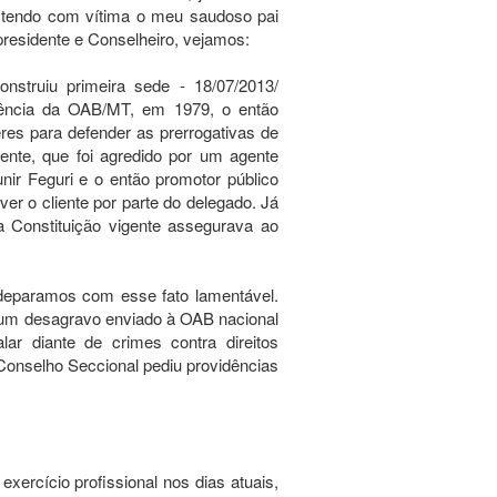
 tendo com vítima o meu saudoso pai
presidente e Conselheiro, vejamos:
onstruiu primeira sede - 18/07/2013/
ncia da OAB/MT, em 1979, o então
res para defender as prerrogativas de
ente, que foi agredido por um agente
ir Feguri e o então promotor público
r o cliente por parte do delegado. Já
a Constituição vigente assegurava ao
eparamos com esse fato lamentável.
s um desagravo enviado à OAB nacional
ar diante de crimes contra direitos
 Conselho Seccional pediu providências
xercício profissional nos dias atuais,