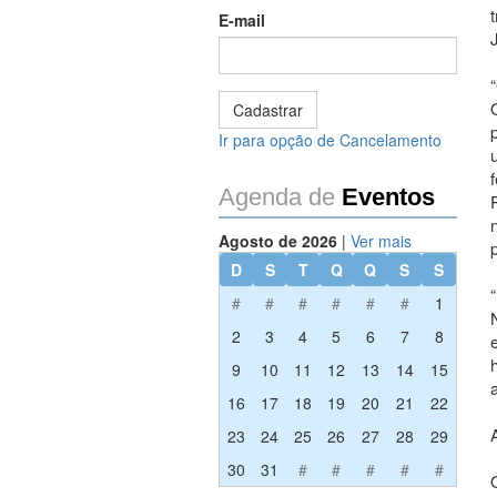
E-mail
Ir para opção de Cancelamento
Agenda de
Eventos
Agosto de 2026
|
Ver mais
D
S
T
Q
Q
S
S
#
#
#
#
#
#
1
2
3
4
5
6
7
8
9
10
11
12
13
14
15
16
17
18
19
20
21
22
23
24
25
26
27
28
29
30
31
#
#
#
#
#