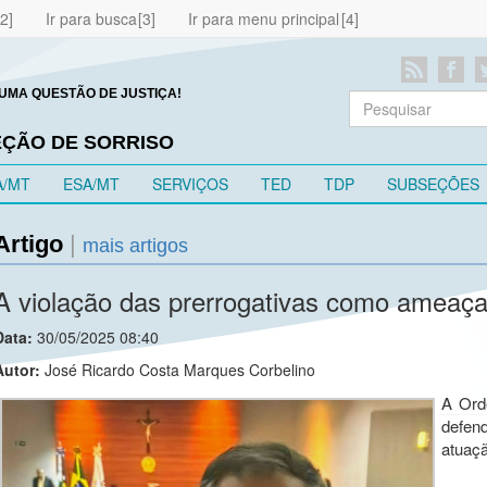
Ir para busca
Ir para menu principal
UMA QUESTÃO DE JUSTIÇA!
EÇÃO DE SORRISO
A/MT
ESA/MT
SERVIÇOS
TED
TDP
SUBSEÇÕES
Artigo
|
mais artigos
A violação das prerrogativas como ameaça 
Data:
30/05/2025 08:40
Autor:
José Ricardo Costa Marques Corbelino
A Ord
defen
atuaçã