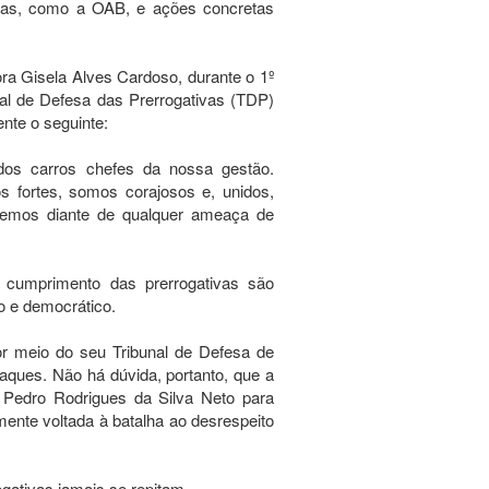
ivas, como a OAB, e ações concretas
ra Gisela Alves Cardoso, durante o 1º
l de Defesa das Prerrogativas (TDP)
 assente o seguinte:
dos carros chefes da nossa gestão.
 fortes, somos corajosos e, unidos,
remos diante de qualquer ameaça de
o cumprimento das prerrogativas são
ivo e democrático.
r meio do seu Tribunal de Defesa de
taques. Não há dúvida, portanto, que a
o Pedro Rodrigues da Silva Neto para
ente voltada à batalha ao desrespeito
gativas jamais se repitam.