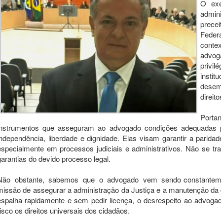
O exe
admi
prece
Federa
contex
advo
privi
instit
dese
direit
Portan
instrumentos que asseguram ao advogado condições adequadas 
independência, liberdade e dignidade. Elas visam garantir a parid
especialmente em processos judiciais e administrativos. Não se tra
garantias do devido processo legal.
Não
obstante,
sabemos
que
o
advogado
vem
sendo constantem
missão de assegurar a administração da Justiça e a manutenção d
espalha rapidamente e sem pedir licença, o desrespeito ao advogad
risco os direitos universais dos cidadãos.